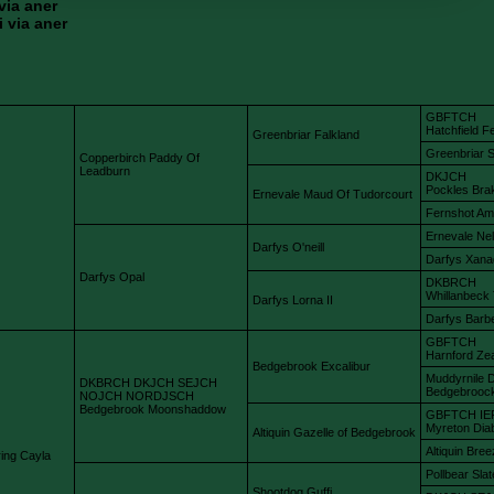
via aner
 via aner
GBFTCH
Hatchfield F
Greenbriar Falkland
Greenbriar So
Copperbirch Paddy Of
Leadburn
DKJCH
Pockles Bra
Ernevale Maud Of Tudorcourt
Fernshot Am
Ernevale Nel
Darfys O'neill
Darfys Xana
Darfys Opal
DKBRCH
Whillanbeck 
Darfys Lorna II
Darfys Barb
GBFTCH
Harnford Zea
Bedgebrook Excalibur
Muddyrnile D
DKBRCH DKJCH SEJCH
Bedgebrooc
NOJCH NORDJSCH
Bedgebrook Moonshaddow
GBFTCH IE
Myreton Diab
Altiquin Gazelle of Bedgebrook
Altiquin Bre
ing Cayla
Pollbear Slat
Shootdog Guffi