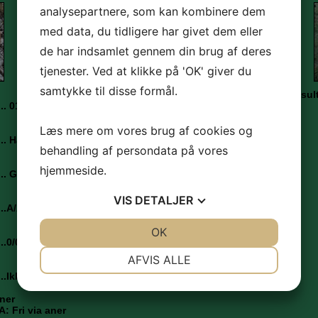
analysepartnere, som kan kombinere dem
med data, du tidligere har givet dem eller
de har indsamlet gennem din brug af deres
tjenester. Ved at klikke på 'OK' giver du
samtykke til disse formål.
Udstillings resul
Markprøve resultater
....... 01.07.2022
Brugsprøve Bestået
Læs mere om vores brug af cookies og
..... Han
RJK - Apporteringsprøve
behandling af persondata på vores
Bestået
hjemmeside.
..... Gul
DJ´s apporteringsprøve med
30 point
VIS
DETALJER
......A/A
DJ´s udvidede
apporteringsprøve 232 point
JA
NEJ
OK
JA
NEJ
.....0/0
RJK WT åben klasse - Udm.
NØDVENDIGE
PRÆFERENCER
AFVIS ALLE
.......Ikke påvist
JA
NEJ
JA
NEJ
aner
MARKETING
STATISTIK
: Fri via aner