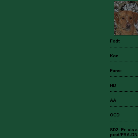
Født
..................
Køn
....................
Farve
....................
HD
...................
AA
....................
OCD
..................
SD2: Fri via 
prcd/PRA-DNA