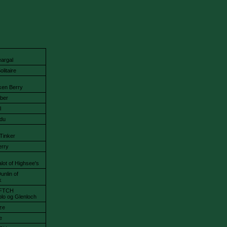
eargal
litaire
ken Berry
ber
l
du
Tinker
erry
lot of Highsee's
unlin of
k
FTCH
lo og Glenloch
eze
e